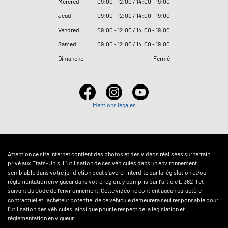
Mercredi
09
:
00 - 12
:
00 / 14
:
00 - 19
:
00
Jeudi
09
:
00 - 12
:
00 / 14
:
00 - 19
:
00
Vendredi
09
:
00 - 12
:
00 / 14
:
00 - 19
:
00
Samedi
09
:
00 - 12
:
00 / 14
:
00 - 19
:
00
Dimanche
Fermé
Mentions légales
Attention ce site internet contient des photos et des vidéos réalisées sur terrain
privé aux Etats-Unis. L'utilisation de ces véhicules dans un environnement
semblable dans votre juridiction peut s'avérer interdite par la législation et/ou
réglementation en vigueur dans votre région, y compris par l'article L.362-1 et
suivant du Code de l'environnement. Cette vidéo ne contient aucun caractère
contractuel et l'acheteur potentiel de ce véhicule demeurera seul responsable pour
l'utilisation des véhicules, ainsi que pour le respect de la législation et
réglementation en vigueur.